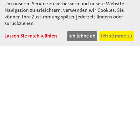
Um unseren Service zu verbessern und unsere Website
Winkler Schulbedarf GmbH
Navigation zu erleichtern, verwenden wir Cookies. Sie
Mitterweg 16
können Ihre Zustimmung später jederzeit ändern oder
D - 94060 Pocking
zurückziehen.
T: 08531 - 910 60
Lassen Sie mich wählen
Ich lehne ab
Ich stimme zu
F: 08531 - 910 113
WhatsApp: 0176 - 12091060
Mo-Do: 07:30 -15:00
Fr: 07:30 - 14:30
Kein Ladengeschäft
verkauf@winklerschulbedarf.de
ÜBER UNS
Wir stellen uns vor
Firmenbesichtigung
Firmengeschichte
Jobs
Kontakt