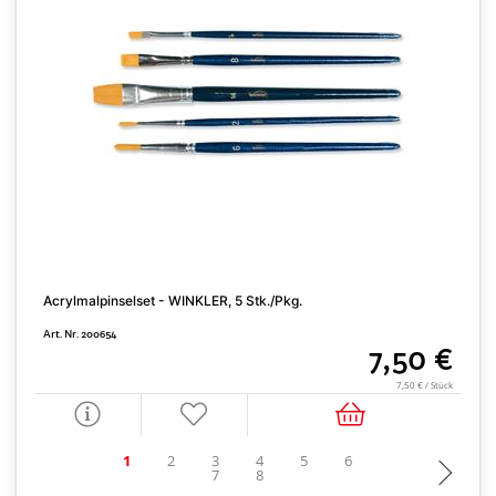
Acrylmalpinselset - WINKLER, 5 Stk./Pkg.
K
Art. Nr. 200654
A
7,50 €
7,50 € / Stück