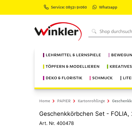
Service: 08531 91060
Whatsapp
LEHRMITTEL & LERNSPIELE
BEWEGUN
TÖPFERN & MODELLIEREN
KREATIVE
DEKO & FLORISTIK
SCHMUCK
LIT
Home
PAPIER
Kartonrohlinge
Geschenkkö
Geschenkkörbchen Set - FOLIA, 
Art. Nr. 400478