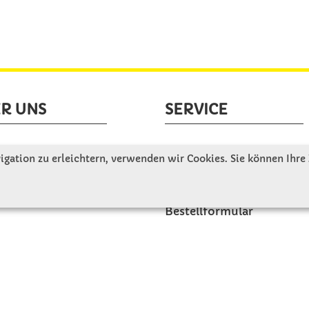
R UNS
SERVICE
tellen uns vor
Gute Gründe für Winkler
gation zu erleichtern, verwenden wir Cookies. Sie können Ihre
nbesichtigung
Basteltipps
ngeschichte
Kataloge und Magazine
Bestellformular
akt
Schulstart - Einkaufsliste