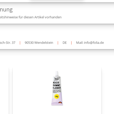
dnung
itshinweise für diesen Artikel vorhanden
sch-Str. 37
|
90530 Wendelstein
|
DE
|
Mail: info@folia.de