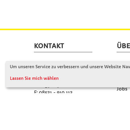
KONTAKT
ÜBE
Winkler Schulbedarf GmbH
Wir s
Um unseren Service zu verbessern und unsere Website Navi
Mitterweg 16
Firme
D - 94060 Pocking
Lassen Sie mich wählen
Firme
T: 08531 - 910 60
Jobs
F: 08531 - 910 113
Kont
WhatsApp: 0176 - 12091060
Mo-Do: 07:30 -15:00
Fr: 07:30 - 14:30
Kein Ladengeschäft
verkauf@winklerschulbedarf.de