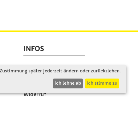
INFOS
Zahlung & Versand
 Zustimmung später jederzeit ändern oder zurückziehen.
AGB
Ich lehne ab
Ich stimme zu
Rücksendung
Widerruf
Vertrag widerrufen
Impressum
Datenschutz