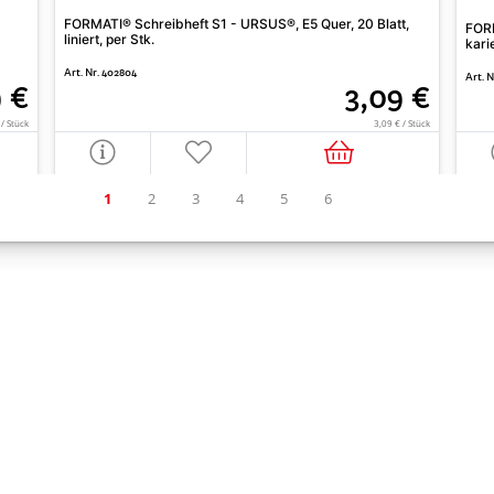
FORMATI® Schreibheft S1 - URSUS®, E5 Quer, 20 Blatt,
FORM
liniert, per Stk.
kari
Art. Nr. 402804
Art. N
 €
3,09 €
 / Stück
3,09 € / Stück