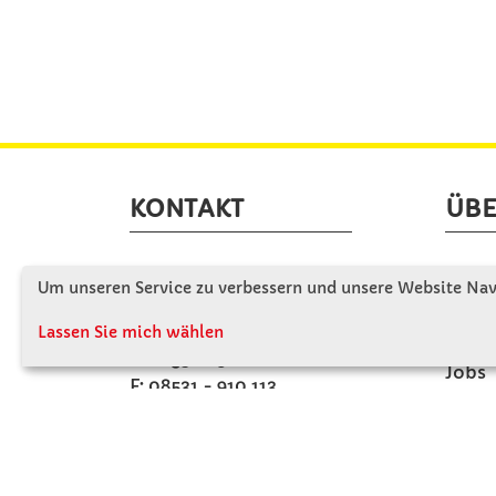
KONTAKT
ÜBE
Winkler Schulbedarf GmbH
Wir s
Um unseren Service zu verbessern und unsere Website Navi
Mitterweg 16
Firme
D - 94060 Pocking
Lassen Sie mich wählen
Firme
T: 08531 - 910 60
Jobs
F: 08531 - 910 113
Kont
WhatsApp: 0176 - 12091060
Mo-Do: 07:30 -15:00
Fr: 07:30 - 14:30
Kein Ladengeschäft