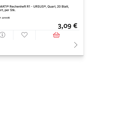
FORMATI® Buchstab
ATI® Rechenheft R1 - URSUS®, Quart, 20 Blatt,
liniert, per Stk.
ert, per Stk.
Art. Nr. 402686
r. 402279
3,09 €