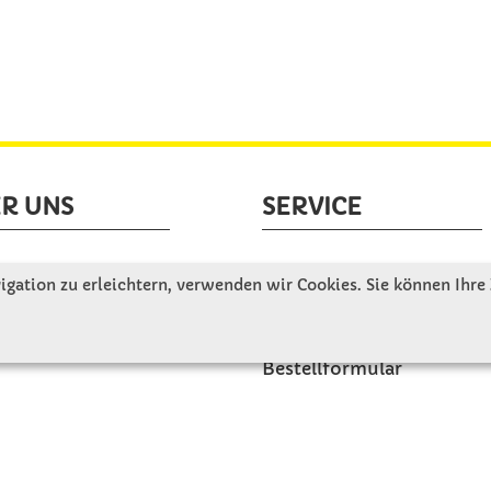
R UNS
SERVICE
tellen uns vor
Gute Gründe für Winkler
gation zu erleichtern, verwenden wir Cookies. Sie können Ihre
nbesichtigung
Basteltipps
ngeschichte
Kataloge und Magazine
Bestellformular
akt
Schulstart - Einkaufsliste