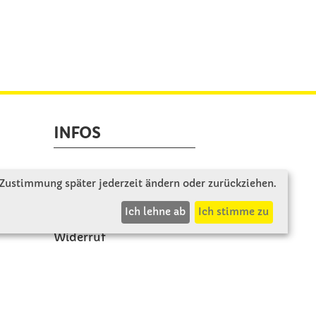
INFOS
Zahlung & Versand
 Zustimmung später jederzeit ändern oder zurückziehen.
AGB
Ich lehne ab
Ich stimme zu
Rücksendung
Widerruf
Vertrag widerrufen
Impressum
Datenschutz