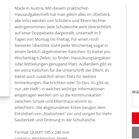
Made in Austria. Mit diesem praktischen
Hausaufgabenheft hat man gleich alles im Überblick,
alle Infos werden von Schülern und Eltern leichter
wahrgenommen. Jede Schulwoche wird übersichtlich
auf einer Doppelseite dargestellt, unterteilt in 5
Tagen von Montag bis Freitag. Für einen noch
besseren Überblick steht jeder Wochentag sogar in
einem farblich abgehobenen Kästchen. Es bietet pro
Wochentag 6 Zeilen, so finden Hausübungsangaben
oder Mitteilungen genügend Platz. Außerdem gibt es
ein extra Kästchen für die Unterschrift der Eltern. Es
bietet auch zusätzlich einen Platz für weitere
Anmerkungen, Nachrichten oder To-Dos. So gibt es
nur „ein Heft“, in welches wichtige Informationen
Wäh
eingetragen werden um so die Kommunikation
zwischen Schule und Elternhaus enorm zu
erleichtern. Die abgerundeten Ecken beugen dem
Entstehen von „Eselsohren“ vor und sorgen für mehr
Sauberkeit und Ordnung in der Schultasche.
Format: QUART 195 x 240 mm
Lineatur: Wochenplan, liniert