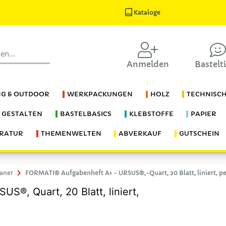
Kataloge
Anmelden
Bastelt
G & OUTDOOR
WERKPACKUNGEN
HOLZ
TECHNISC
S GESTALTEN
BASTELBASICS
KLEBSTOFFE
PAPIER
ERATUR
THEMENWELTEN
ABVERKAUF
GUTSCHEIN
laner
FORMATI® Aufgabenheft A1 - URSUS®,-Quart, 20 Blatt, liniert, pe
S®, Quart, 20 Blatt, liniert,