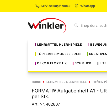
Service: 08531 91060
Whatsapp
LEHRMITTEL & LERNSPIELE
BEWEGUN
TÖPFERN & MODELLIEREN
KREATIVE
DEKO & FLORISTIK
SCHMUCK
LIT
Home
LEHRMITTEL & LERNSPIELE
Hefte & P
FORMATI® Aufgabenheft A1 - URSU
per Stk.
Art. Nr. 402807