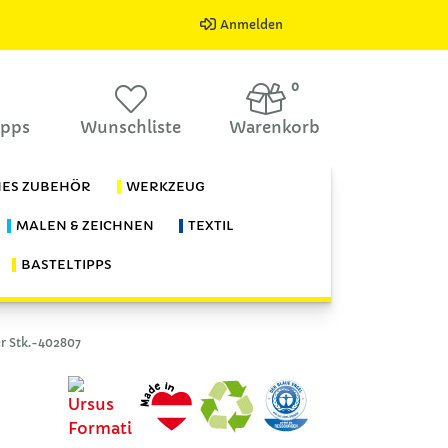
Anmelden
0
ipps
Wunschliste
Warenkorb
HES ZUBEHÖR
WERKZEUG
MALEN & ZEICHNEN
TEXTIL
BASTELTIPPS
r Stk.-402807