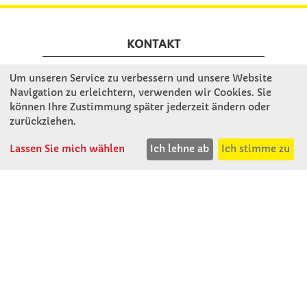
KONTAKT
Um unseren Service zu verbessern und unsere Website
Winkler Schulbedarf GmbH
Navigation zu erleichtern, verwenden wir Cookies. Sie
Mitterweg 16
können Ihre Zustimmung später jederzeit ändern oder
D - 94060 Pocking
zurückziehen.
T: 08531 - 910 60
Lassen Sie mich wählen
Ich lehne ab
Ich stimme zu
F: 08531 - 910 113
WhatsApp: 0176 - 12091060
Mo-Do: 07:30 -15:00
Fr: 07:30 - 14:30
Kein Ladengeschäft
verkauf@winklerschulbedarf.de
ÜBER UNS
Wir stellen uns vor