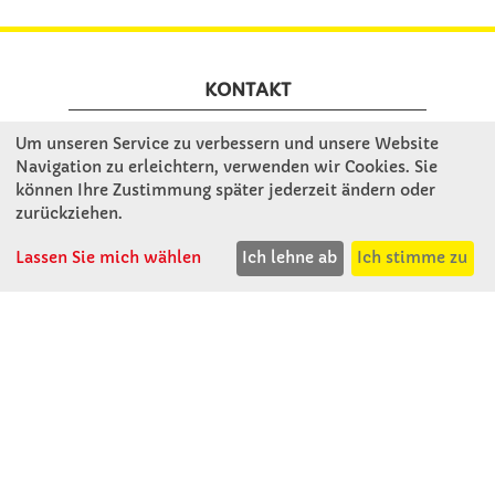
KONTAKT
Um unseren Service zu verbessern und unsere Website
Winkler Schulbedarf GmbH
Navigation zu erleichtern, verwenden wir Cookies. Sie
Mitterweg 16
können Ihre Zustimmung später jederzeit ändern oder
D - 94060 Pocking
zurückziehen.
T: 08531 - 910 60
Lassen Sie mich wählen
Ich lehne ab
Ich stimme zu
F: 08531 - 910 113
WhatsApp: 0176 - 12091060
Mo-Do: 07:30 -15:00
Fr: 07:30 - 14:30
Kein Ladengeschäft
verkauf@winklerschulbedarf.de
ÜBER UNS