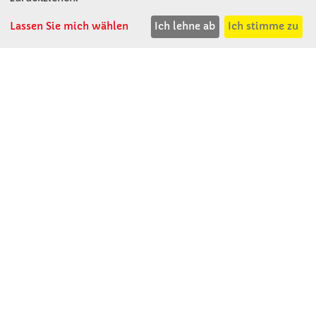
T: 08531 - 910 60
Lassen Sie mich wählen
Ich lehne ab
Ich stimme zu
F: 08531 - 910 113
WhatsApp: 0176 - 12091060
Mo-Do: 07:30 -15:00
Fr: 07:30 - 14:30
Kein Ladengeschäft
verkauf@winklerschulbedarf.de
ÜBER UNS
Wir stellen uns vor
Firmenbesichtigung
Firmengeschichte
Jobs
Kontakt
SERVICE