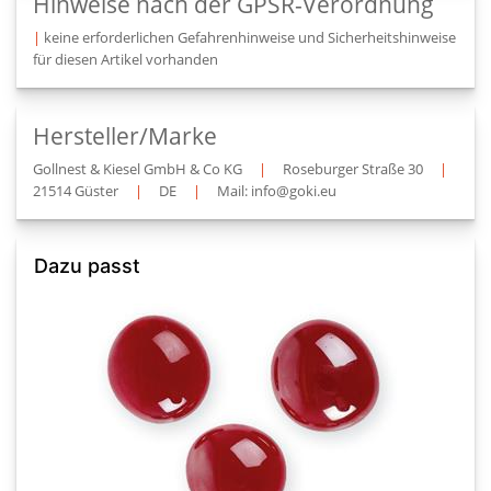
Hinweise nach der GPSR-Verordnung
|
keine erforderlichen Gefahrenhinweise und Sicherheitshinweise
für diesen Artikel vorhanden
Hersteller/Marke
Gollnest & Kiesel GmbH & Co KG
|
Roseburger Straße 30
|
21514 Güster
|
DE
|
Mail: info@goki.eu
Dazu passt