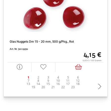
Glas Nuggets Dm 15 - 20 mm, 500 g/Pkg., Rot
J
Art. Nr. 30115530
A
4,15 €
0,83 € / 100 Gramm