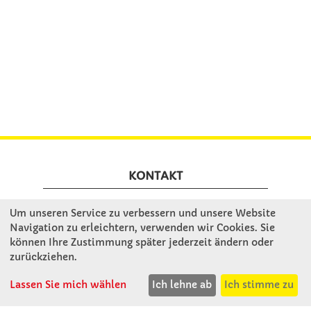
KONTAKT
Um unseren Service zu verbessern und unsere Website
Winkler Schulbedarf GmbH
Navigation zu erleichtern, verwenden wir Cookies. Sie
Mitterweg 16
können Ihre Zustimmung später jederzeit ändern oder
D - 94060 Pocking
zurückziehen.
T: 08531 - 910 60
F: 08531 - 910 113
Lassen Sie mich wählen
Ich lehne ab
Ich stimme zu
WhatsApp: 0176 - 12091060