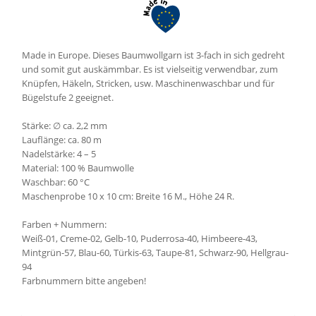
Made in Europe. Dieses Baumwollgarn ist 3-fach in sich gedreht
und somit gut auskämmbar. Es ist vielseitig verwendbar, zum
Knüpfen, Häkeln, Stricken, usw. Maschinenwaschbar und für
Bügelstufe 2 geeignet.
Stärke: ∅ ca. 2,2 mm
Lauflänge: ca. 80 m
Nadelstärke: 4 – 5
Material: 100 % Baumwolle
Waschbar: 60 °C
Maschenprobe 10 x 10 cm: Breite 16 M., Höhe 24 R.
Farben + Nummern:
Weiß-01, Creme-02, Gelb-10, Puderrosa-40, Himbeere-43,
Mintgrün-57, Blau-60, Türkis-63, Taupe-81, Schwarz-90, Hellgrau-
94
Farbnummern bitte angeben!