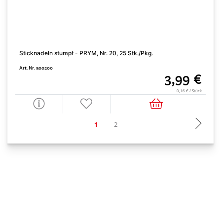
Sticknadeln stumpf - PRYM, Nr. 20, 25 Stk./Pkg.
U
Art. Nr. 500200
A
3,99 €
0,16 € / Stück