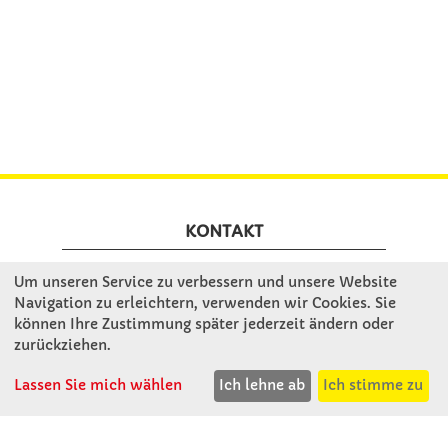
KONTAKT
Um unseren Service zu verbessern und unsere Website
Winkler Schulbedarf GmbH
Navigation zu erleichtern, verwenden wir Cookies. Sie
Mitterweg 16
können Ihre Zustimmung später jederzeit ändern oder
D - 94060 Pocking
zurückziehen.
T: 08531 - 910 60
Lassen Sie mich wählen
Ich lehne ab
Ich stimme zu
F: 08531 - 910 113
WhatsApp: 0176 - 12091060
Mo-Do: 07:30 -15:00