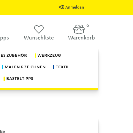
Anmelden
0
ipps
Wunschliste
Warenkorb
HES ZUBEHÖR
WERKZEUG
MALEN & ZEICHNEN
TEXTIL
BASTELTIPPS
öße