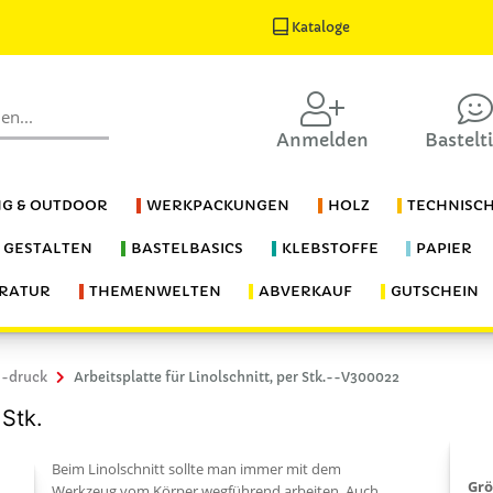
Kataloge
Anmelden
Bastelt
G & OUTDOOR
WERKPACKUNGEN
HOLZ
TECHNISC
S GESTALTEN
BASTELBASICS
KLEBSTOFFE
PAPIER
ERATUR
THEMENWELTEN
ABVERKAUF
GUTSCHEIN
 -druck
Arbeitsplatte für Linolschnitt, per Stk.--V300022
 Stk.
Beim Linolschnitt sollte man immer mit dem
Gr
Werkzeug vom Körper wegführend arbeiten. Auch