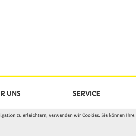
R UNS
SERVICE
tellen uns vor
Gute Gründe für Winkler
gation zu erleichtern, verwenden wir Cookies. Sie können Ihre
nbesichtigung
Basteltipps
ngeschichte
Kataloge und Magazine