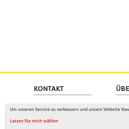
KONTAKT
ÜBE
Winkler Schulbedarf GmbH
Wir s
Um unseren Service zu verbessern und unsere Website Navi
Mitterweg 16
Firme
D - 94060 Pocking
Lassen Sie mich wählen
Firme
T: 08531 - 910 60