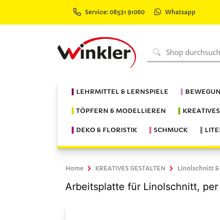
Service: 08531 91060
Whatsapp
LEHRMITTEL & LERNSPIELE
BEWEGUN
TÖPFERN & MODELLIEREN
KREATIVE
DEKO & FLORISTIK
SCHMUCK
LIT
Home
KREATIVES GESTALTEN
Linolschnitt &
Arbeitsplatte für Linolschnitt, per