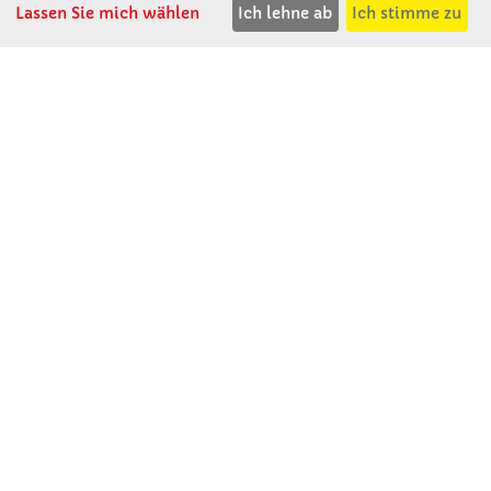
T: 08531 - 910 60
Lassen Sie mich wählen
Ich lehne ab
Ich stimme zu
F: 08531 - 910 113
WhatsApp: 0176 - 12091060
Mo-Do: 07:30 -15:00
Fr: 07:30 - 14:30
Kein Ladengeschäft
verkauf@winklerschulbedarf.de
ÜBER UNS
Wir stellen uns vor
Firmenbesichtigung
Firmengeschichte
Jobs
Kontakt
SERVICE