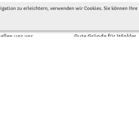
gation zu erleichtern, verwenden wir Cookies. Sie können Ihre
R UNS
SERVICE
tellen uns vor
Gute Gründe für Winkler
nbesichtigung
Basteltipps
ngeschichte
Kataloge und Magazine
Bestellformular
akt
Schulstart - Einkaufsliste