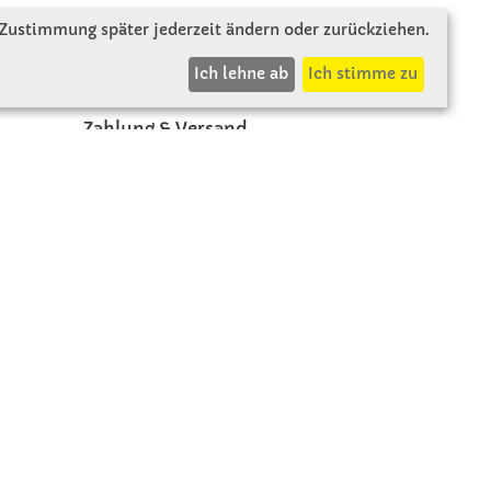
 Zustimmung später jederzeit ändern oder zurückziehen.
INFOS
Ich lehne ab
Ich stimme zu
Zahlung & Versand
AGB
Rücksendung
Widerruf
Vertrag widerrufen
Impressum
Datenschutz