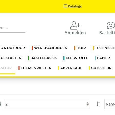
Kataloge
Anmelden
Bastelt
G & OUTDOOR
WERKPACKUNGEN
HOLZ
TECHNISC
S GESTALTEN
BASTELBASICS
KLEBSTOFFE
PAPIER
ERATUR
THEMENWELTEN
ABVERKAUF
GUTSCHEIN