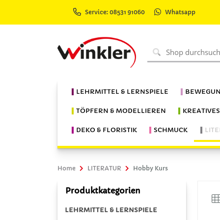
Service: 08531 91060
Whatsapp
LEHRMITTEL & LERNSPIELE
BEWEGUN
TÖPFERN & MODELLIEREN
KREATIVE
DEKO & FLORISTIK
SCHMUCK
LIT
Home
LITERATUR
Hobby Kurs
Produktkategorien
LEHRMITTEL & LERNSPIELE