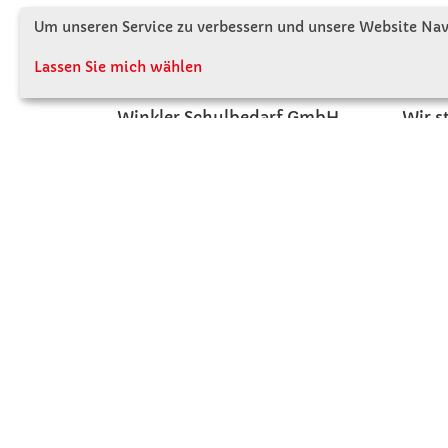
Um unseren Service zu verbessern und unsere Website Navi
KONTAKT
ÜBE
Lassen Sie mich wählen
Winkler Schulbedarf GmbH
Wir s
Mitterweg 16
Firme
D - 94060 Pocking
Firme
T: 08531 - 910 60
Jobs
F: 08531 - 910 113
Kont
WhatsApp: 0176 - 12091060
Mo-Do: 07:30 -15:00
Fr: 07:30 - 14:30
Kein Ladengeschäft
verkauf@winklerschulbedarf.de
ZAHLUNGSMÖGLICHKEITEN