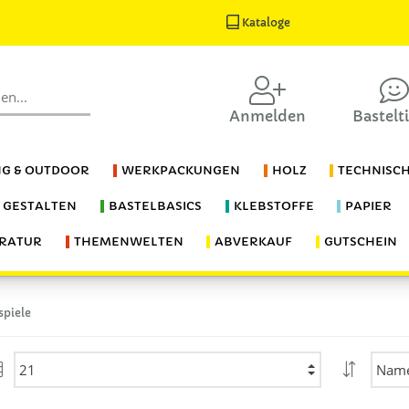
Kataloge
Anmelden
Bastelt
G & OUTDOOR
WERKPACKUNGEN
HOLZ
TECHNISC
S GESTALTEN
BASTELBASICS
KLEBSTOFFE
PAPIER
ERATUR
THEMENWELTEN
ABVERKAUF
GUTSCHEIN
spiele