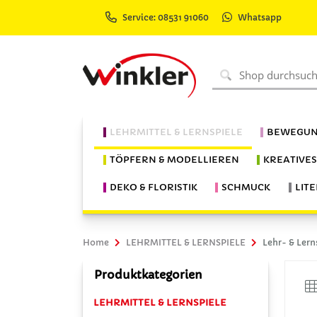
Service: 08531 91060
Whatsapp
LEHRMITTEL & LERNSPIELE
BEWEGUN
TÖPFERN & MODELLIEREN
KREATIVE
DEKO & FLORISTIK
SCHMUCK
LIT
Home
LEHRMITTEL & LERNSPIELE
Lehr- & Lern
Produktkategorien
LEHRMITTEL & LERNSPIELE