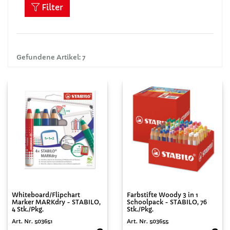
Filter
Gefundene Artikel: 7
Whiteboard/Flipchart
Farbstifte Woody 3 in 1
Marker MARKdry - STABILO,
Schoolpack - STABILO, 76
4 Stk./Pkg.
Stk./Pkg.
Art. Nr. 503651
Art. Nr. 503655