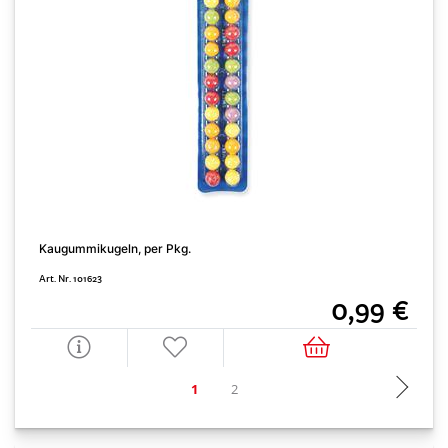
K
Kaugummikugeln, per Pkg.
A
Art. Nr. 101623
0,99 €