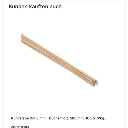
Kunden kauften auch
Rundstäbe Dm 3 mm - Buchenholz, 500 mm, 10 Stk./Pkg.
3
Art. Nr. 101782
A