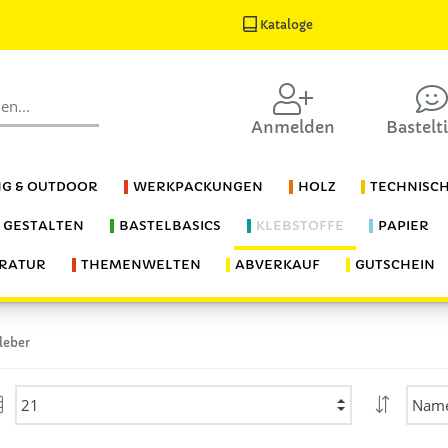
Kataloge
Anmelden
Bastelt
G & OUTDOOR
WERKPACKUNGEN
HOLZ
TECHNISC
S GESTALTEN
BASTELBASICS
KLEBSTOFFE
PAPIER
ERATUR
THEMENWELTEN
ABVERKAUF
GUTSCHEIN
leber