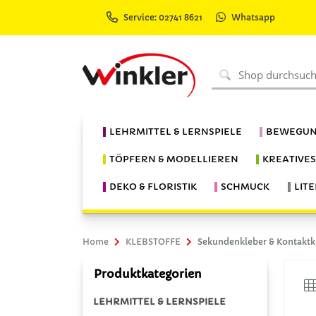
Service: 02741 8621
Whatsapp
LEHRMITTEL & LERNSPIELE
BEWEGUN
TÖPFERN & MODELLIEREN
KREATIVE
DEKO & FLORISTIK
SCHMUCK
LIT
Home
KLEBSTOFFE
Sekundenkleber & Kontaktk
Produktkategorien
LEHRMITTEL & LERNSPIELE