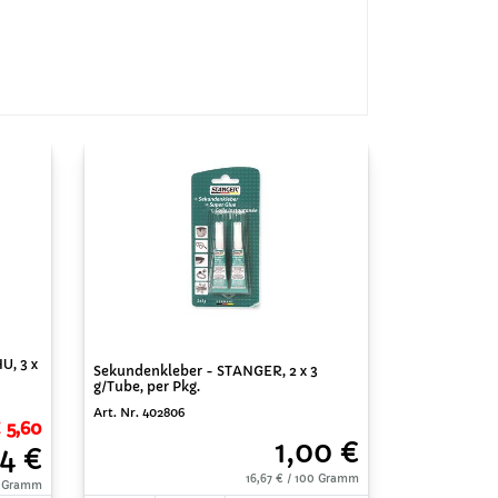
U, 3 x
Sekundenkleber - STANGER, 2 x 3
g/Tube, per Pkg.
Art. Nr. 402806
€ 5,60
1,00 €
4 €
16,67 € / 100 Gramm
0 Gramm