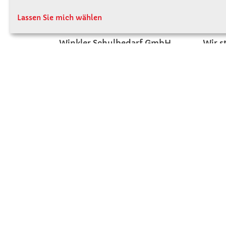
KONTAKT
ÜBE
Lassen Sie mich wählen
Winkler Schulbedarf GmbH
Wir s
Rosenthal 2
Firme
A - 3121 Karlstetten
Firme
T: 02741 - 8621
Jobs
F: 02741 - 8624
Kont
WhatsApp: 0664 - 1077657
Mo-Do: 07:30 -15:30
Abholungen bis 15:00
Fr: 07:30 - 14:30
verkauf@winklerschulbedarf.at