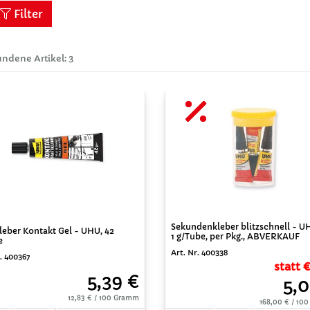
Filter
ndene Artikel: 3
Sekundenkleber blitzschnell - UH
leber Kontakt Gel - UHU, 42
1 g/Tube, per Pkg., ABVERKAUF
e
Art. Nr. 400338
. 400367
statt 
5,39 €
5,0
12,83 € / 100 Gramm
168,00 € / 10