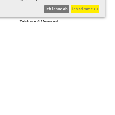
INFOS
Ich lehne ab
Ich stimme zu
Zahlung & Versand
AGB
Rücksendung
Widerruf
Vertrag widerrufen
Impressum
Beschwerde
Datenschutz