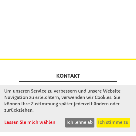
KONTAKT
Um unseren Service zu verbessern und unsere Website
Winkler Schulbedarf GmbH
Navigation zu erleichtern, verwenden wir Cookies. Sie
Rosenthal 2
können Ihre Zustimmung später jederzeit ändern oder
A - 3121 Karlstetten
zurückziehen.
T: 02741 - 8621
Lassen Sie mich wählen
Ich lehne ab
Ich stimme zu
F: 02741 - 8624
WhatsApp: 0664 - 1077657