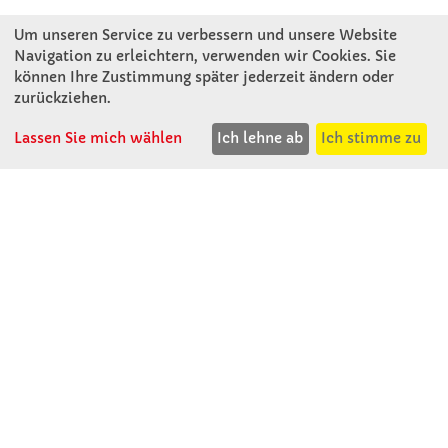
Um unseren Service zu verbessern und unsere Website
Navigation zu erleichtern, verwenden wir Cookies. Sie
können Ihre Zustimmung später jederzeit ändern oder
KONTAKT
zurückziehen.
Lassen Sie mich wählen
Ich lehne ab
Ich stimme zu
Winkler Schulbedarf GmbH
Rosenthal 2
A - 3121 Karlstetten
T: 02741 - 8621
F: 02741 - 8624
WhatsApp: 0664 - 1077657
Mo-Do: 07:30 -15:30
Abholungen bis 15:00
Fr: 07:30 - 14:30
verkauf@winklerschulbedarf.at
ÜBER UNS