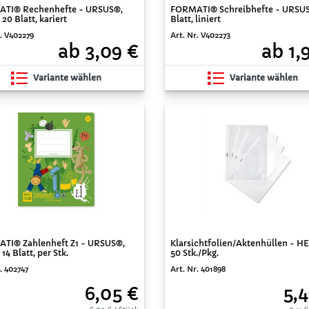
TI® Rechenhefte - URSUS®,
FORMATI® Schreibhefte - URSUS
 20 Blatt, kariert
Blatt, liniert
r. V402279
Art. Nr. V402273
ab 3,09 €
ab 1,
Variante wählen
Variante wählen
TI® Zahlenheft Z1 - URSUS®,
Klarsichtfolien/Aktenhüllen - HE
 14 Blatt, per Stk.
50 Stk./Pkg.
. 402747
Art. Nr. 401898
6,05 €
5,4