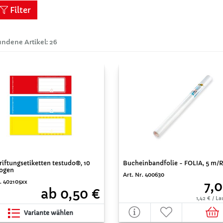
Filter
ndene Artikel: 26
Bucheinbandfolie - FOLIA, 5 m/R
iftungsetiketten testudo®, 10
Bogen
Art. Nr. 400630
r. 402105xx
7,0
ab 0,50 €
1,42 € / L
Variante wählen