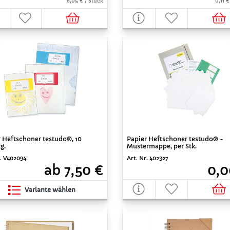
6,05 € / Stück
0,11 €
r Heftschoner testudo®, 10
Papier Heftschoner testudo® -
g.
Mustermappe, per Stk.
r. V402094
Art. Nr. 402327
ab 7,50 €
0,0
Variante wählen