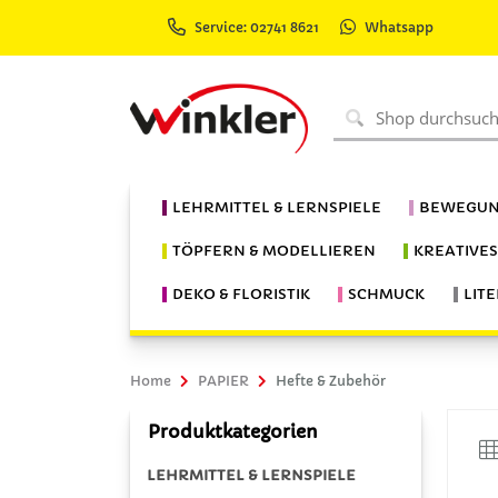
Service: 02741 8621
Whatsapp
LEHRMITTEL & LERNSPIELE
BEWEGUN
TÖPFERN & MODELLIEREN
KREATIVE
DEKO & FLORISTIK
SCHMUCK
LIT
Home
PAPIER
Hefte & Zubehör
Produktkategorien
LEHRMITTEL & LERNSPIELE