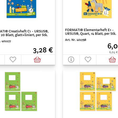
FORMATI® Elementarheft E1 -
TI® Creativheft C1 - URSUS®,
URSUS®, Quart, 14 Blatt, per Stk.
 20 Blatt, glatt+liniert, per Stk.
Art. Nr. 402798
. 402277
6,0
3,28 €
6,05 €