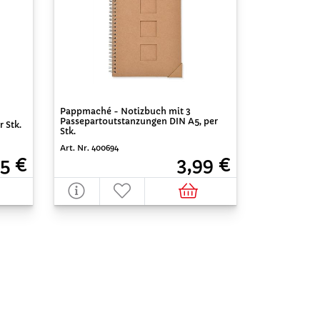
Pappmaché - Notizbuch mit 3
Passepartoutstanzungen DIN A5, per
 Stk.
Stk.
Art. Nr. 400694
5 €
3,99 €