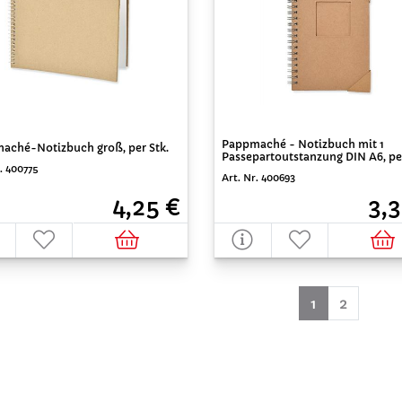
Pappmaché - Notizbuch mit 1
aché-Notizbuch groß, per Stk.
Passepartoutstanzung DIN A6, per
. 400775
Art. Nr. 400693
3,3
4,25 €
(aktuell)
1
2