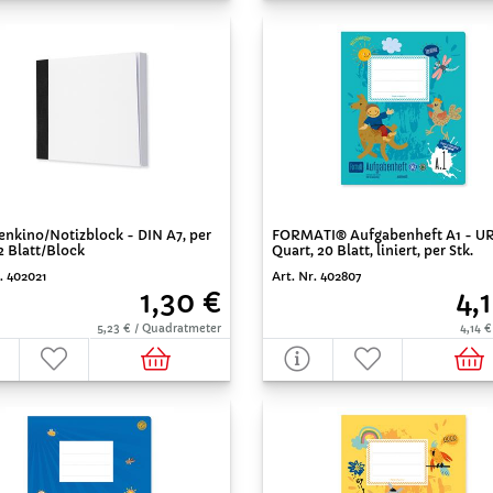
nkino/Notizblock - DIN A7, per
FORMATI® Aufgabenheft A1 - U
32 Blatt/Block
Quart, 20 Blatt, liniert, per Stk.
. 402021
Art. Nr. 402807
1,30 €
4,
5,23 € / Quadratmeter
4,14 €