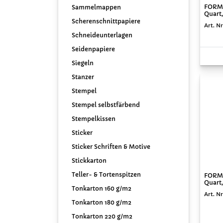
FORMA
Sammelmappen
Quart,
Scherenschnittpapiere
Art. N
Schneideunterlagen
Seidenpapiere
Siegeln
Stanzer
Stempel
Stempel selbstfärbend
Stempelkissen
Sticker
Sticker Schriften & Motive
Stickkarton
Teller- & Tortenspitzen
FORMA
Quart,
Tonkarton 160 g/m2
Art. Nr
Tonkarton 180 g/m2
Tonkarton 220 g/m2