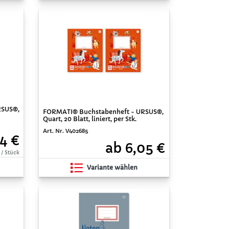
RSUS®,
FORMATI® Buchstabenheft - URSUS®,
Quart, 20 Blatt, liniert, per Stk.
Art. Nr. V402685
14 €
ab 6,05 €
 / Stück
Variante wählen