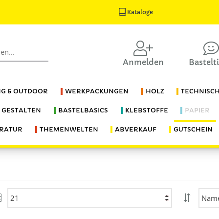
Kataloge
Anmelden
Bastelt
G & OUTDOOR
WERKPACKUNGEN
HOLZ
TECHNISC
S GESTALTEN
BASTELBASICS
KLEBSTOFFE
PAPIER
ERATUR
THEMENWELTEN
ABVERKAUF
GUTSCHEIN