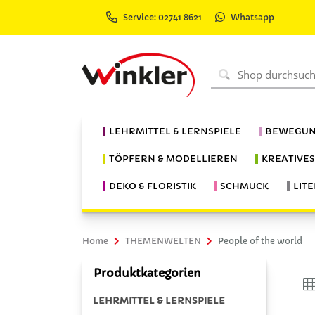
Service: 02741 8621
Whatsapp
LEHRMITTEL & LERNSPIELE
BEWEGUN
TÖPFERN & MODELLIEREN
KREATIVE
DEKO & FLORISTIK
SCHMUCK
LIT
Home
THEMENWELTEN
People of the world
Produktkategorien
LEHRMITTEL & LERNSPIELE