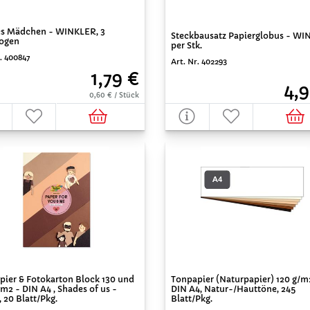
es Mädchen - WINKLER, 3
Steckbausatz Papierglobus - WI
Bogen
per Stk.
. 400847
Art. Nr. 402293
1,79 €
4,9
0,60 € / Stück
pier & Fotokarton Block 130 und
Tonpapier (Naturpapier) 120 g/m
m2 - DIN A4 , Shades of us -
DIN A4, Natur-/Hauttöne, 245
 20 Blatt/Pkg.
Blatt/Pkg.