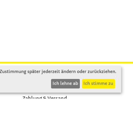
 Zustimmung später jederzeit ändern oder zurückziehen.
INFOS
Ich lehne ab
Ich stimme zu
Zahlung & Versand
AGB
Rücksendung
Widerruf
Vertrag widerrufen