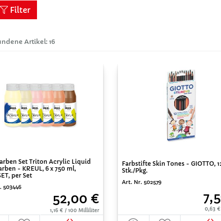
Filter
ndene Artikel: 16
arben Set Triton Acrylic Liquid
Farbstifte Skin Tones - GIOTTO, 1
rben - KREUL, 6 x 750 ml,
Stk./Pkg.
ET, per Set
Art. Nr. 502579
. 503446
7,
52,00 €
0,63 €
1,16 € / 100 Milliliter