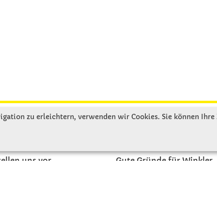
gation zu erleichtern, verwenden wir Cookies. Sie können Ihre
R UNS
SERVICE
tellen uns vor
Gute Gründe für Winkler
nbesichtigung
Basteltipps
ngeschichte
Kataloge und Magazine
Bestellformular
akt
Schulstart - Einkaufsliste