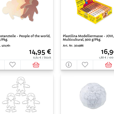
stanzteile - People of the world,
Plastilina Modelliermasse - JOVI,
./Pkg.
Multicultural, 900 g/Pkg.
. 402761
Art. Nr. 302986
14,95 €
16,9
0,62 € / Stück
1,88 € / 1