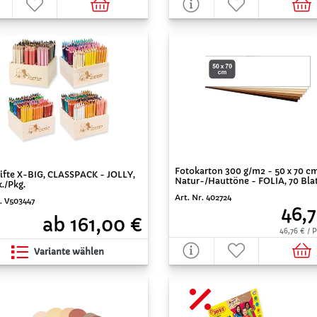
Fotokarton 300 g/m2 - 50 x 70 cm
tifte X-BIG, CLASSPACK - JOLLY,
Natur-/Hauttöne - FOLIA, 70 Blat
k./Pkg.
Art. Nr. 402724
r. V503447
46,7
ab 161,00 €
46,76 € /
Variante wählen