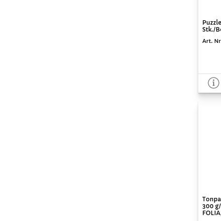
Puzzl
Stk./
Art. Nr
Tonpa
300 g/
FOLIA,