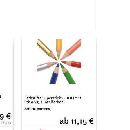
2
Farbstifte Supersticks - JOLLY 12
Stk./Pkg., Einzelfarben
Art. Nr. 501921xx
59 €
ab 11,15 €
 / Stück