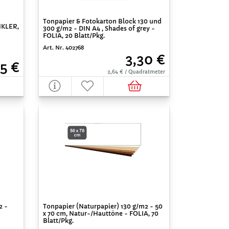
Tonpapier & Fotokarton Block 130 und
NKLER,
300 g/m2 - DIN A4 , Shades of grey -
FOLIA, 20 Blatt/Pkg.
Art. Nr. 402768
3,30 €
5 €
2,64 € / Quadratmeter
2 -
Tonpapier (Naturpapier) 130 g/m2 - 50
x 70 cm, Natur-/Hauttöne - FOLIA, 70
Blatt/Pkg.