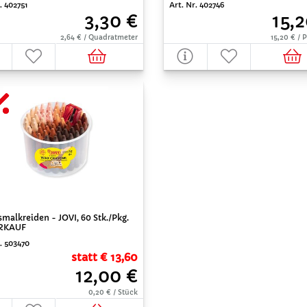
. 402751
Art. Nr. 402746
3,30 €
15,2
2,64 € / Quadratmeter
15,20 € /
alkreiden - JOVI, 60 Stk./Pkg.
RKAUF
. 503470
statt € 13,60
12,00 €
0,20 € / Stück