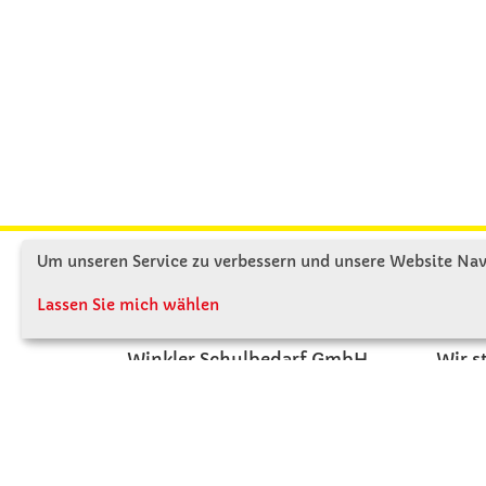
Um unseren Service zu verbessern und unsere Website Navi
KONTAKT
ÜBE
Lassen Sie mich wählen
Winkler Schulbedarf GmbH
Wir s
Rosenthal 2
Firme
A - 3121 Karlstetten
Firme
T: 02741 - 8621
Jobs
F: 02741 - 8624
Kont