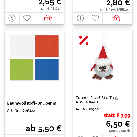
2,65 €
2,80 €
1,33 € / Stück
3,11 € / 100 Milliliter
Eulen - Filz, 6 Stk./Pkg.,
ABVERKAUF
Baumwollstoff-Uni, per m
Art. Nr. 603446
Art. Nr. 501438xx
statt € 7,99
6,50 €
ab 5,50 €
1,08 € / Stück