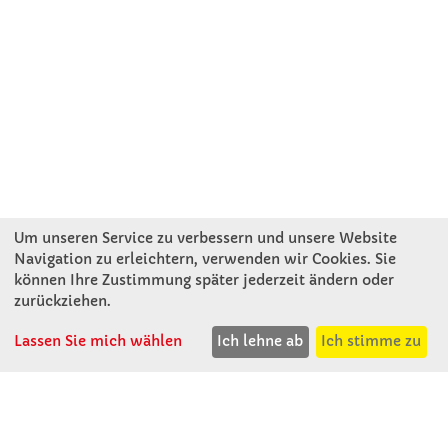
Um unseren Service zu verbessern und unsere Website
Navigation zu erleichtern, verwenden wir Cookies. Sie
können Ihre Zustimmung später jederzeit ändern oder
KONTAKT
zurückziehen.
Lassen Sie mich wählen
Ich lehne ab
Ich stimme zu
Winkler Schulbedarf GmbH
Rosenthal 2
A - 3121 Karlstetten
T: 02741 - 8621