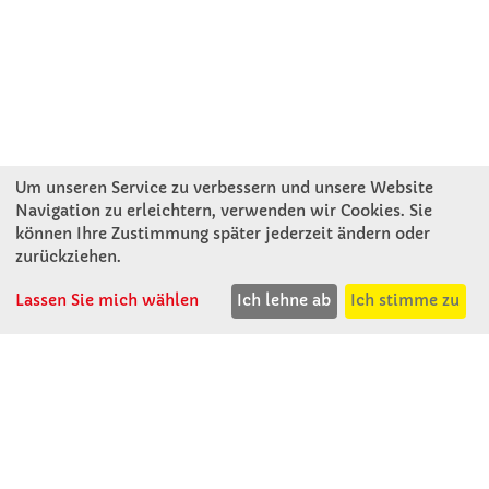
Um unseren Service zu verbessern und unsere Website
Navigation zu erleichtern, verwenden wir Cookies. Sie
können Ihre Zustimmung später jederzeit ändern oder
KONTAKT
zurückziehen.
Lassen Sie mich wählen
Ich lehne ab
Ich stimme zu
Winkler Schulbedarf GmbH
Rosenthal 2
A - 3121 Karlstetten
T: 02741 - 8621
F: 02741 - 8624
WhatsApp: 0664 - 1077657
Mo-Do: 07:30 -15:30