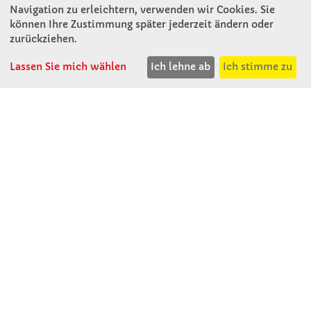
Navigation zu erleichtern, verwenden wir Cookies. Sie
können Ihre Zustimmung später jederzeit ändern oder
KONTAKT
zurückziehen.
Lassen Sie mich wählen
Ich lehne ab
Ich stimme zu
Winkler Schulbedarf GmbH
Rosenthal 2
A - 3121 Karlstetten
T: 02741 - 8621
F: 02741 - 8624
WhatsApp: 0664 - 1077657
Mo-Do: 07:30 -15:30
Abholungen bis 15:00
Fr: 07:30 - 14:30
verkauf@winklerschulbedarf.at
ÜBER UNS
Wir stellen uns vor