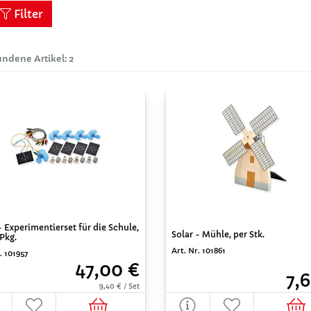
Filter
ndene Artikel: 2
- Experimentierset für die Schule,
Solar - Mühle, per Stk.
/Pkg.
Art. Nr. 101861
. 101957
47,00 €
7,
9,40 € / Set