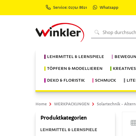
Service: 02741 8621
Whatsapp
LEHRMITTEL & LERNSPIELE
BEWEGUN
TÖPFERN & MODELLIEREN
KREATIVE
DEKO & FLORISTIK
SCHMUCK
LIT
Home
WERKPACKUNGEN
Solartechnik - Altern
Produktkategorien
LEHRMITTEL & LERNSPIELE