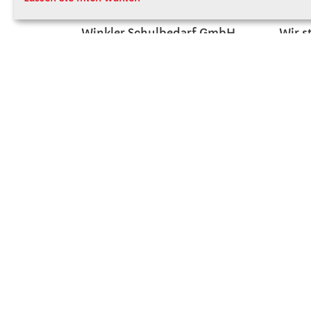
Winkler Schulbedarf GmbH
Wir s
Rosenthal 2
Firme
A - 3121 Karlstetten
Firme
T: 02741 - 8621
Jobs
F: 02741 - 8624
Kont
WhatsApp: 0664 - 1077657
Mo-Do: 07:30 -15:30
Abholungen bis 15:00
Fr: 07:30 - 14:30
verkauf@winklerschulbedarf.at