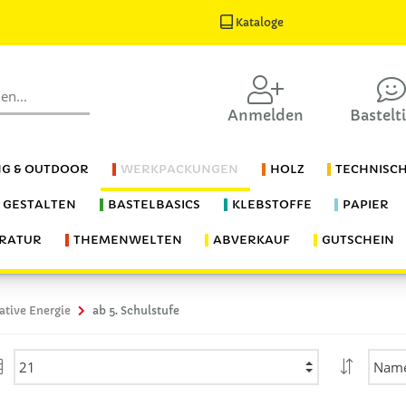
Kataloge
Anmelden
Bastelt
G & OUTDOOR
WERKPACKUNGEN
HOLZ
TECHNISC
S GESTALTEN
BASTELBASICS
KLEBSTOFFE
PAPIER
ERATUR
THEMENWELTEN
ABVERKAUF
GUTSCHEIN
ative Energie
ab 5. Schulstufe