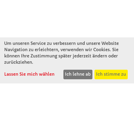
Um unseren Service zu verbessern und unsere Website
Navigation zu erleichtern, verwenden wir Cookies. Sie
können Ihre Zustimmung später jederzeit ändern oder
KONTAKT
zurückziehen.
Lassen Sie mich wählen
Ich lehne ab
Ich stimme zu
Winkler Schulbedarf GmbH
Rosenthal 2
A - 3121 Karlstetten
T: 02741 - 8621
F: 02741 - 8624
WhatsApp: 0664 - 1077657
Mo-Do: 07:30 -15:30
Abholungen bis 15:00