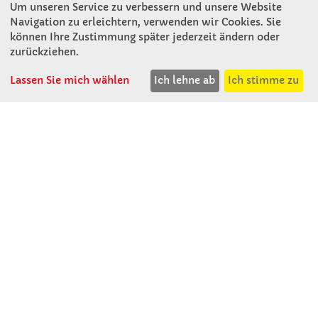
Um unseren Service zu verbessern und unsere Website
Navigation zu erleichtern, verwenden wir Cookies. Sie
können Ihre Zustimmung später jederzeit ändern oder
KONTAKT
zurückziehen.
Lassen Sie mich wählen
Ich lehne ab
Ich stimme zu
Winkler Schulbedarf GmbH
Rosenthal 2
A - 3121 Karlstetten
T: 02741 - 8621
F: 02741 - 8624
WhatsApp: 0664 - 1077657
Mo-Do: 07:30 -15:30
Abholungen bis 15:00
Fr: 07:30 - 14:30
verkauf@winklerschulbedarf.at
ÜBER UNS
Wir stellen uns vor