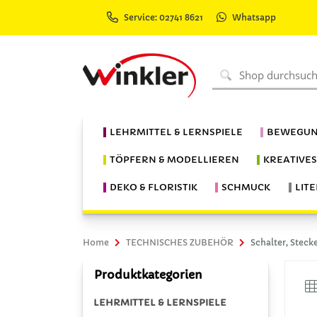
Service: 02741 8621
Whatsapp
LEHRMITTEL & LERNSPIELE
BEWEGUN
TÖPFERN & MODELLIEREN
KREATIVE
DEKO & FLORISTIK
SCHMUCK
LIT
Home
TECHNISCHES ZUBEHÖR
Schalter, Stec
Produktkategorien
LEHRMITTEL & LERNSPIELE