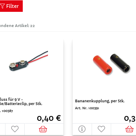
Filter
ndene Artikel: 22
uss für 9 V -
Bananenkupplung, per Stk.
ie/Batterieclip, per Stk.
Art. Nr. 100391
. 100387
0,3
0,40 €