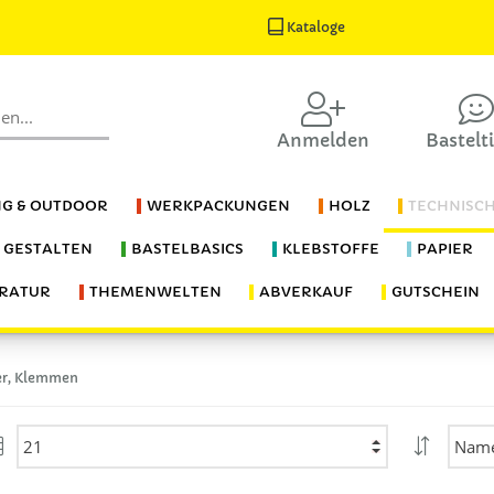
Kataloge
Anmelden
Bastelt
G & OUTDOOR
WERKPACKUNGEN
HOLZ
TECHNISC
S GESTALTEN
BASTELBASICS
KLEBSTOFFE
PAPIER
ERATUR
THEMENWELTEN
ABVERKAUF
GUTSCHEIN
ker, Klemmen