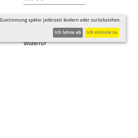
Zahlung & Versand
 Zustimmung später jederzeit ändern oder zurückziehen.
AGB
Ich lehne ab
Ich stimme zu
Rücksendung
Widerruf
Vertrag widerrufen
Impressum
Beschwerde
Datenschutz