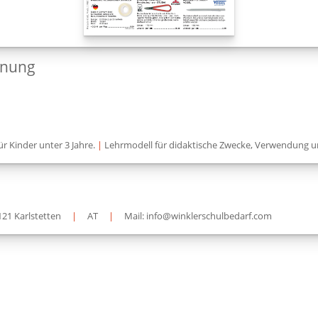
dnung
ür Kinder unter 3 Jahre.
|
Lehrmodell für didaktische Zwecke, Verwendung u
121 Karlstetten
|
AT
|
Mail: info@winklerschulbedarf.com