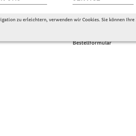
tellen uns vor
Gute Gründe für Winkler
gation zu erleichtern, verwenden wir Cookies. Sie können Ihre
nbesichtigung
Basteltipps
ngeschichte
Kataloge und Magazine
Bestellformular
akt
Schulstart - Einkaufsliste