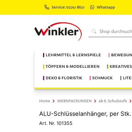
Service: 02741 8621
Whatsapp
LEHRMITTEL & LERNSPIELE
BEWEGUN
TÖPFERN & MODELLIEREN
KREATIVE
DEKO & FLORISTIK
SCHMUCK
LIT
Home
WERKPACKUNGEN
ab 6. Schulstufe
ALU-Schlüsselanhänger, per Stk.
Art. Nr. 101355