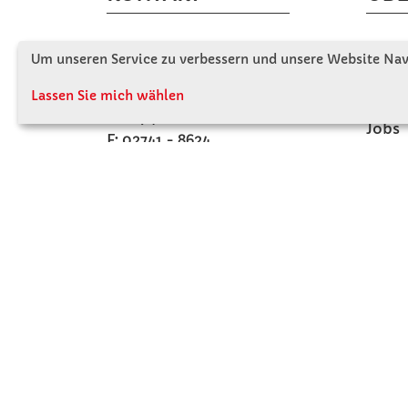
Winkler Schulbedarf GmbH
Wir s
Um unseren Service zu verbessern und unsere Website Navi
Rosenthal 2
Firme
A - 3121 Karlstetten
Lassen Sie mich wählen
Firme
T: 02741 - 8621
Jobs
F: 02741 - 8624
Kont
WhatsApp: 0664 - 1077657
Mo-Do: 07:30 -15:30
Abholungen bis 15:00
Fr: 07:30 - 14:30
verkauf@winklerschulbedarf.at