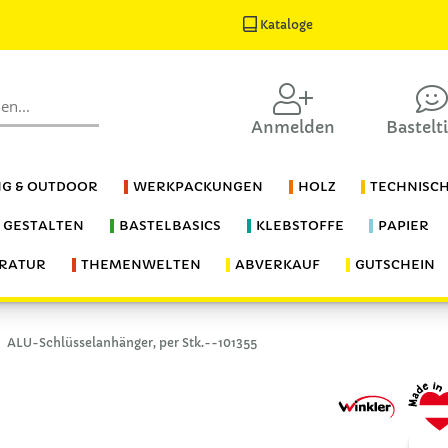
Kataloge
Anmelden
Bastelt
G & OUTDOOR
WERKPACKUNGEN
HOLZ
TECHNISC
S GESTALTEN
BASTELBASICS
KLEBSTOFFE
PAPIER
ERATUR
THEMENWELTEN
ABVERKAUF
GUTSCHEIN
ALU-Schlüsselanhänger, per Stk.--101355