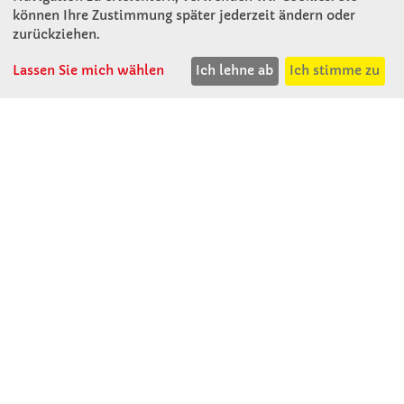
können Ihre Zustimmung später jederzeit ändern oder
KONTAKT
zurückziehen.
Lassen Sie mich wählen
Ich lehne ab
Ich stimme zu
Winkler Schulbedarf GmbH
Rosenthal 2
A - 3121 Karlstetten
T: 02741 - 8621
F: 02741 - 8624
WhatsApp: 0664 - 1077657
Mo-Do: 07:30 -15:30
Abholungen bis 15:00
Fr: 07:30 - 14:30
verkauf@winklerschulbedarf.at
ÜBER UNS
Wir stellen uns vor
Firmenbesichtigung