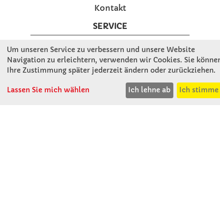
Kontakt
SERVICE
Um unseren Service zu verbessern und unsere Website
Gute Gründe für Winkler
Navigation zu erleichtern, verwenden wir Cookies. Sie könne
Basteltipps
Ihre Zustimmung später jederzeit ändern oder zurückziehen.
Kataloge und Magazine
Lassen Sie mich wählen
Ich lehne ab
Ich stimme
Bestellformular
Schulstart - Einkaufsliste