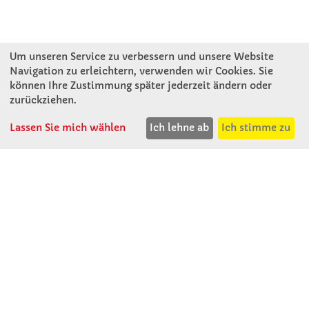
Um unseren Service zu verbessern und unsere Website
Navigation zu erleichtern, verwenden wir Cookies. Sie
können Ihre Zustimmung später jederzeit ändern oder
KONTAKT
zurückziehen.
Lassen Sie mich wählen
Ich lehne ab
Ich stimme zu
Winkler Schulbedarf GmbH
Rosenthal 2
A - 3121 Karlstetten
T: 02741 - 8621
F: 02741 - 8624
WhatsApp: 0664 - 1077657
Mo-Do: 07:30 -15:30
Abholungen bis 15:00
Fr: 07:30 - 14:30
verkauf@winklerschulbedarf.at