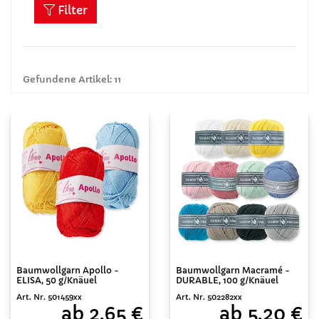
Filter
Gefundene Artikel: 11
Baumwollgarn Apollo -
Baumwollgarn Macramé -
ELISA, 50 g/Knäuel
DURABLE, 100 g/Knäuel
Art. Nr. 501459xx
Art. Nr. 502282xx
ab 2,65 €
ab 5,20 €