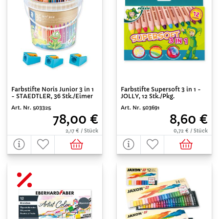
Farbstifte Noris Junior 3 in 1
Farbstifte Supersoft 3 in 1 -
- STAEDTLER, 36 Stk./Eimer
JOLLY, 12 Stk./Pkg.
Art. Nr. 503325
Art. Nr. 503691
78,00 €
8,60 €
2,17 € / Stück
0,72 € / Stück