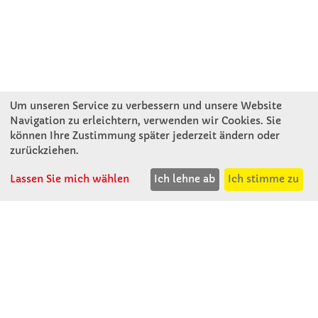
Um unseren Service zu verbessern und unsere Website
Navigation zu erleichtern, verwenden wir Cookies. Sie
können Ihre Zustimmung später jederzeit ändern oder
KONTAKT
zurückziehen.
Lassen Sie mich wählen
Ich lehne ab
Ich stimme zu
Winkler Schulbedarf GmbH
Rosenthal 2
A - 3121 Karlstetten
T: 02741 - 8621
F: 02741 - 8624
WhatsApp: 0664 - 1077657
Mo-Do: 07:30 -15:30
Abholungen bis 15:00