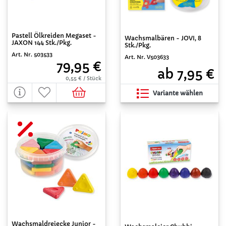
Pastell Ölkreiden Megaset -
Wachsmalbären - JOVI, 8
JAXON 144 Stk./Pkg.
Stk./Pkg.
Art. Nr. 503533
Art. Nr. V503633
79,95 €
ab 7,95 €
0,55 € / Stück
Variante wählen
Wachsmaldreiecke Junior -