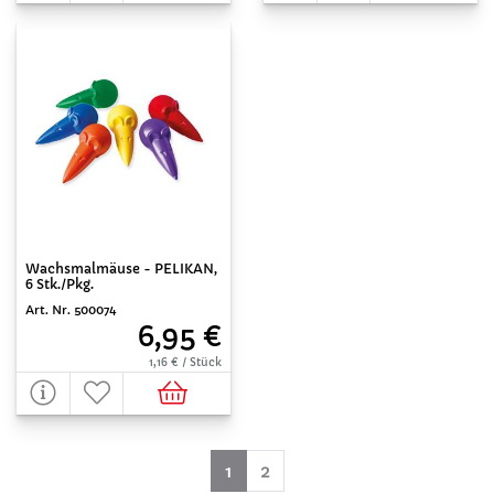
Wachsmalmäuse - PELIKAN,
6 Stk./Pkg.
Art. Nr. 500074
6,95 €
1,16 € / Stück
(aktuell)
1
2