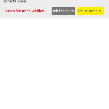
zurückziehen.
Lassen Sie mich wählen
Ich lehne ab
Ich stimme zu
Winkler Schulbedarf GmbH
Rosenthal 2
A - 3121 Karlstetten
T: 02741 - 8621
F: 02741 - 8624
WhatsApp: 0664 - 1077657
Mo-Do: 07:30 -15:30
Abholungen bis 15:00
Fr: 07:30 - 14:30
verkauf@winklerschulbedarf.at
ÜBER UNS
Wir stellen uns vor
Firmenbesichtigung
Firmengeschichte