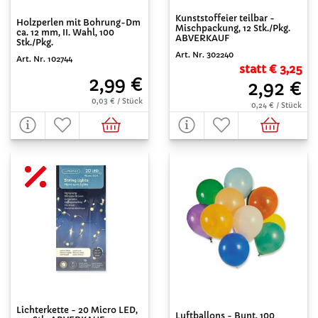
Kunststoffeier teilbar -
Holzperlen mit Bohrung-Dm
Mischpackung, 12 Stk./Pkg.
ca. 12 mm, II. Wahl, 100
ABVERKAUF
Stk./Pkg.
Art. Nr. 302240
Art. Nr. 102744
statt € 3,25
2,99 €
2,92 €
0,03 € / Stück
0,24 € / Stück
Lichterkette - 20 Micro LED,
Luftballons - Bunt, 100