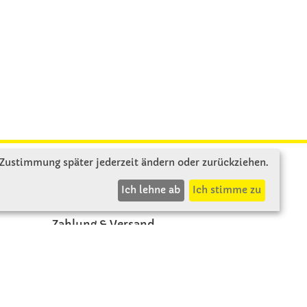
 Zustimmung später jederzeit ändern oder zurückziehen.
INFOS
Ich lehne ab
Ich stimme zu
Zahlung & Versand
AGB
Rücksendung
Widerruf
Vertrag widerrufen