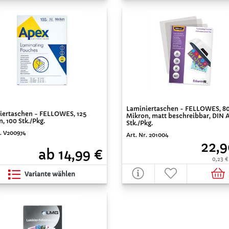
Laminiertaschen - FELLOWES, 8
iertaschen - FELLOWES, 125
Mikron, matt beschreibbar, DIN A
, 100 Stk./Pkg.
Stk./Pkg.
r. V200974
Art. Nr. 201004
22,9
ab 14,99 €
0,23 €
Variante wählen