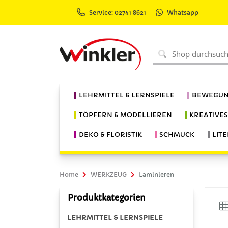
Service: 02741 8621
Whatsapp
LEHRMITTEL & LERNSPIELE
BEWEGUN
TÖPFERN & MODELLIEREN
KREATIVE
DEKO & FLORISTIK
SCHMUCK
LIT
Home
WERKZEUG
Laminieren
Produktkategorien
LEHRMITTEL & LERNSPIELE