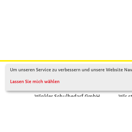
Um unseren Service zu verbessern und unsere Website Navi
KONTAKT
ÜBE
Lassen Sie mich wählen
Winkler Schulbedarf GmbH
Wir s
Rosenthal 2
Firme
A - 3121 Karlstetten
Firme
T: 02741 - 8621
Jobs
F: 02741 - 8624
Kont
WhatsApp: 0664 - 1077657