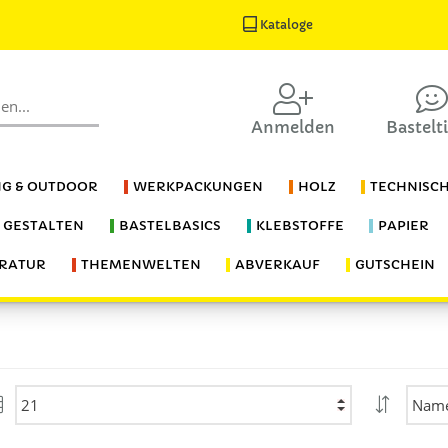
Kataloge
Anmelden
Bastelt
G & OUTDOOR
WERKPACKUNGEN
HOLZ
TECHNISC
S GESTALTEN
BASTELBASICS
KLEBSTOFFE
PAPIER
ERATUR
THEMENWELTEN
ABVERKAUF
GUTSCHEIN