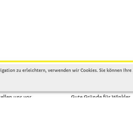
gation zu erleichtern, verwenden wir Cookies. Sie können Ihre
R UNS
SERVICE
tellen uns vor
Gute Gründe für Winkler
nbesichtigung
Basteltipps
ngeschichte
Kataloge und Magazine
Bestellformular
akt
Schulstart - Einkaufsliste