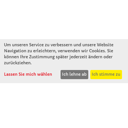
Um unseren Service zu verbessern und unsere Website
Navigation zu erleichtern, verwenden wir Cookies. Sie
können Ihre Zustimmung später jederzeit ändern oder
KONTAKT
zurückziehen.
Lassen Sie mich wählen
Ich lehne ab
Ich stimme zu
Winkler Schulbedarf GmbH
Rosenthal 2
A - 3121 Karlstetten
T: 02741 - 8621
F: 02741 - 8624
WhatsApp: 0664 - 1077657
Mo-Do: 07:30 -15:30
Abholungen bis 15:00