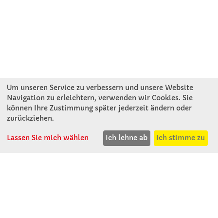
Um unseren Service zu verbessern und unsere Website
Navigation zu erleichtern, verwenden wir Cookies. Sie
können Ihre Zustimmung später jederzeit ändern oder
KONTAKT
zurückziehen.
Lassen Sie mich wählen
Ich lehne ab
Ich stimme zu
Winkler Schulbedarf GmbH
Rosenthal 2
A - 3121 Karlstetten
T: 02741 - 8621
F: 02741 - 8624
WhatsApp: 0664 - 1077657
Mo-Do: 07:30 -15:30