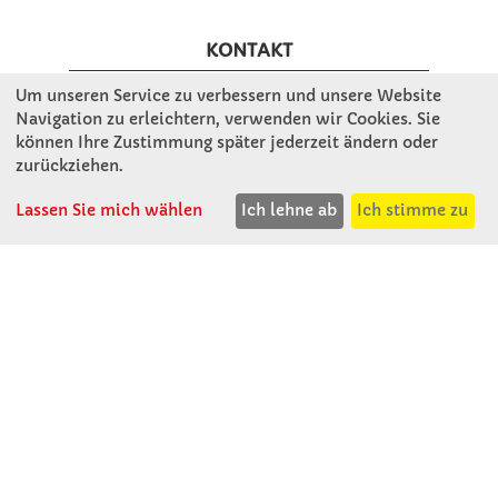
KONTAKT
Um unseren Service zu verbessern und unsere Website
Winkler Schulbedarf GmbH
Navigation zu erleichtern, verwenden wir Cookies. Sie
können Ihre Zustimmung später jederzeit ändern oder
Rosenthal 2
zurückziehen.
A - 3121 Karlstetten
T: 02741 - 8621
Lassen Sie mich wählen
Ich lehne ab
Ich stimme zu
F: 02741 - 8624
WhatsApp: 0664 - 1077657
Mo-Do: 07:30 -15:30
Abholungen bis 15:00
Fr: 07:30 - 14:30
verkauf@winklerschulbedarf.at
ÜBER UNS
Wir stellen uns vor