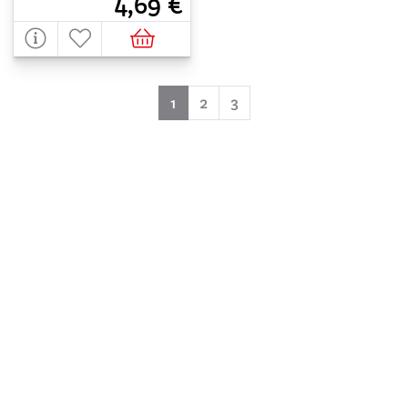
4,69 €
(aktuell)
1
2
3