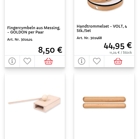
Handtrommelset - VOLT, 4
Fingercymbeln aus Messing,
Stk./Set
- GOLDON per Paar
Art. Nr. 302468
Art. Nr. 302424
44,95 €
8,50 €
11,24 € / Stück