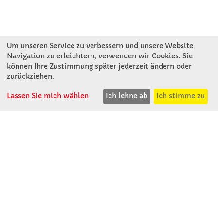
Um unseren Service zu verbessern und unsere Website
Navigation zu erleichtern, verwenden wir Cookies. Sie
können Ihre Zustimmung später jederzeit ändern oder
KONTAKT
zurückziehen.
Lassen Sie mich wählen
Ich lehne ab
Ich stimme zu
Winkler Schulbedarf GmbH
Rosenthal 2
A - 3121 Karlstetten
T: 02741 - 8621
F: 02741 - 8624
WhatsApp: 0664 - 1077657
Mo-Do: 07:30 -15:30
Abholungen bis 15:00
Fr: 07:30 - 14:30
verkauf@winklerschulbedarf.at