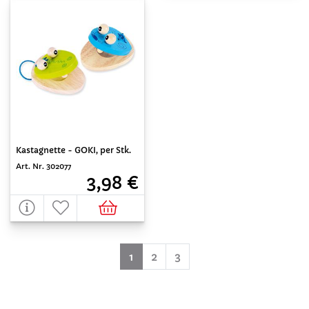
Kastagnette - GOKI, per Stk.
Art. Nr. 302077
3,98 €
(aktuell)
1
2
3