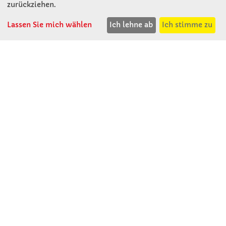
KONTAKT
zurückziehen.
Lassen Sie mich wählen
Ich lehne ab
Ich stimme zu
Winkler Schulbedarf GmbH
Rosenthal 2
A - 3121 Karlstetten
T: 02741 - 8621
F: 02741 - 8624
WhatsApp: 0664 - 1077657
Mo-Do: 07:30 -15:30
Abholungen bis 15:00
Fr: 07:30 - 14:30
verkauf@winklerschulbedarf.at
ÜBER UNS
Wir stellen uns vor
Firmenbesichtigung
Firmengeschichte