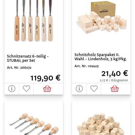
Schnitzholz Sparpaket II.
Schnitzersatz 6-teilig -
Wahl - Lindenholz, 3 kg/Pkg.
STUBAI, per Set
Art. Nr. 102423
Art. Nr. 200272
21,40 €
119,90 €
7,13 € / Kilogramm