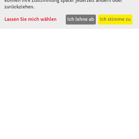
können Ihre Zustimmung später jederzeit ändern oder
KONTAKT
zurückziehen.
Lassen Sie mich wählen
Ich lehne ab
Ich stimme zu
Winkler Schulbedarf GmbH
Rosenthal 2
A - 3121 Karlstetten
T: 02741 - 8621
F: 02741 - 8624
WhatsApp: 0664 - 1077657
Mo-Do: 07:30 -15:30
Abholungen bis 15:00
Fr: 07:30 - 14:30
verkauf@winklerschulbedarf.at
ÜBER UNS
Wir stellen uns vor
Firmenbesichtigung
Firmengeschichte