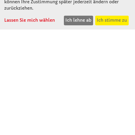
können Ihre Zustimmung später jederzeit ändern oder
KONTAKT
zurückziehen.
Lassen Sie mich wählen
Ich lehne ab
Ich stimme zu
Winkler Schulbedarf GmbH
Rosenthal 2
A - 3121 Karlstetten
T: 02741 - 8621
F: 02741 - 8624
WhatsApp: 0664 - 1077657
Mo-Do: 07:30 -15:30
Abholungen bis 15:00
Fr: 07:30 - 14:30
verkauf@winklerschulbedarf.at
ÜBER UNS
Wir stellen uns vor
Firmenbesichtigung