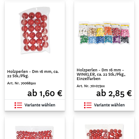
Holzperlen - Dm 16 mm -
Holzperlen - Dm 16 mm, ca.
WINKLER, ca. 22 Stk./Pkg.,
22 Stk./Pkg.
Einzelfarben
Art. Nr. 700685xx
Art. Nr. 701073xx
ab 1,60 €
ab 2,85 €
Variante wählen
Variante wählen