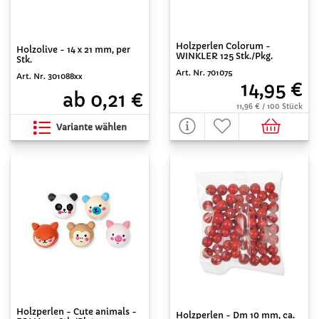
Holzperlen Colorum -
Holzolive - 14 x 21 mm, per
WINKLER 125 Stk./Pkg.
Stk.
Art. Nr. 701075
Art. Nr. 301088xx
14,95 €
ab 0,21 €
11,96 € / 100 Stück
Variante wählen
Holzperlen - Cute animals -
Holzperlen - Dm 10 mm, ca.