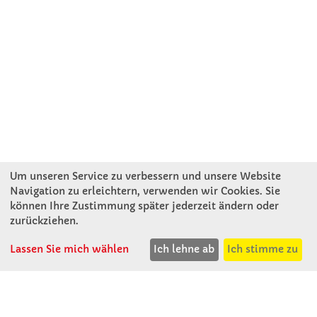
Um unseren Service zu verbessern und unsere Website
Navigation zu erleichtern, verwenden wir Cookies. Sie
können Ihre Zustimmung später jederzeit ändern oder
KONTAKT
zurückziehen.
Lassen Sie mich wählen
Ich lehne ab
Ich stimme zu
Winkler Schulbedarf GmbH
Rosenthal 2
A - 3121 Karlstetten
T: 02741 - 8621