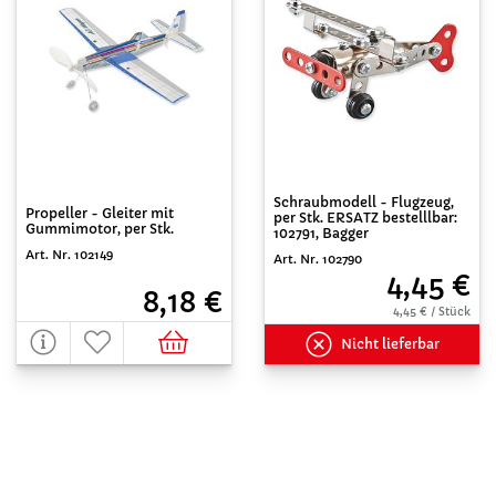
Schraubmodell - Flugzeug,
Propeller - Gleiter mit
per Stk. ERSATZ bestelllbar:
Gummimotor, per Stk.
102791, Bagger
Art. Nr. 102149
Art. Nr. 102790
4,45 €
8,18 €
4,45 € / Stück
Nicht lieferbar