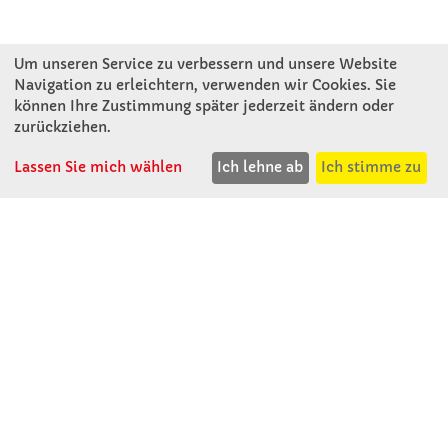
Um unseren Service zu verbessern und unsere Website
Navigation zu erleichtern, verwenden wir Cookies. Sie
können Ihre Zustimmung später jederzeit ändern oder
KONTAKT
zurückziehen.
Lassen Sie mich wählen
Ich lehne ab
Ich stimme zu
Winkler Schulbedarf GmbH
Rosenthal 2
A - 3121 Karlstetten
T: 02741 - 8621
F: 02741 - 8624
WhatsApp: 0664 - 1077657
Mo-Do: 07:30 -15:30
Abholungen bis 15:00
Fr: 07:30 - 14:30
verkauf@winklerschulbedarf.at
ÜBER UNS