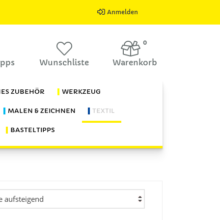
Anmelden
0
ipps
Wunschliste
Warenkorb
HES ZUBEHÖR
WERKZEUG
MALEN & ZEICHNEN
TEXTIL
BASTELTIPPS