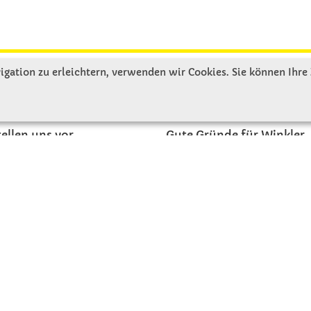
gation zu erleichtern, verwenden wir Cookies. Sie können Ihre
R UNS
SERVICE
tellen uns vor
Gute Gründe für Winkler
nbesichtigung
Basteltipps
ngeschichte
Kataloge und Magazine
Bestellformular
akt
Schulstart - Einkaufsliste