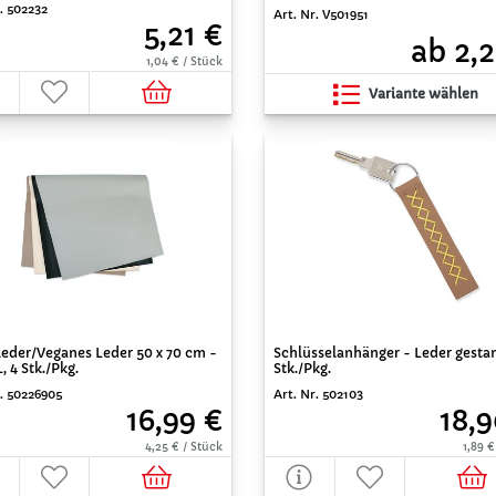
. 502232
Art. Nr. V501951
5,21 €
ab 2,2
1,04 € / Stück
Variante wählen
eder/Veganes Leder 50 x 70 cm -
Schlüsselanhänger - Leder gestan
, 4 Stk./Pkg.
Stk./Pkg.
r. 50226905
Art. Nr. 502103
16,99 €
18,9
4,25 € / Stück
1,89 €