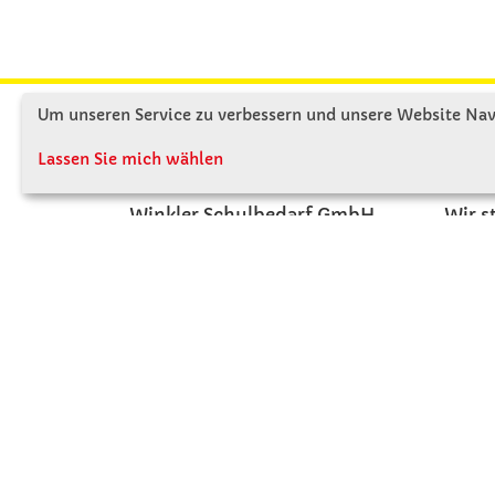
Um unseren Service zu verbessern und unsere Website Navi
KONTAKT
ÜBE
Lassen Sie mich wählen
Winkler Schulbedarf GmbH
Wir s
Rosenthal 2
Firme
A - 3121 Karlstetten
Firme
T: 02741 - 8621
Jobs
F: 02741 - 8624
Kont
WhatsApp: 0664 - 1077657
Mo-Do: 07:30 -15:30
Abholungen bis 15:00
Fr: 07:30 - 14:30
verkauf@winklerschulbedarf.at