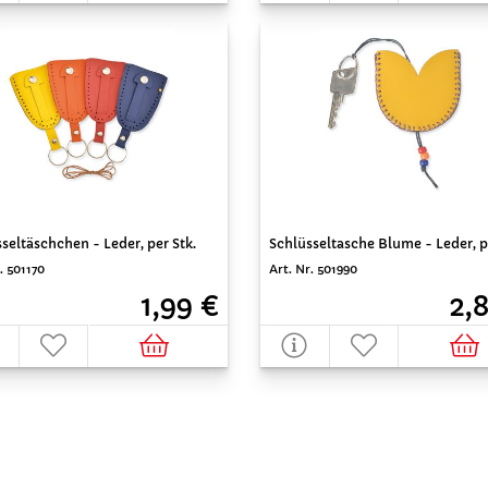
seltäschchen - Leder, per Stk.
Schlüsseltasche Blume - Leder, p
. 501170
Art. Nr. 501990
1,99 €
2,