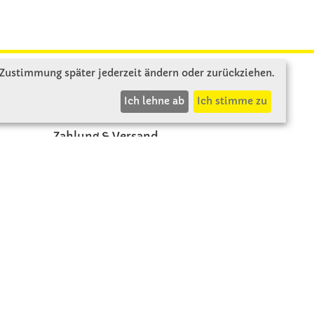
 Zustimmung später jederzeit ändern oder zurückziehen.
INFOS
Ich lehne ab
Ich stimme zu
Zahlung & Versand
AGB
Rücksendung
Widerruf
Vertrag widerrufen
Impressum
Beschwerde
Datenschutz