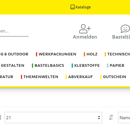
Kataloge
Anmelden
Bastelt
G & OUTDOOR
WERKPACKUNGEN
HOLZ
TECHNISC
S GESTALTEN
BASTELBASICS
KLEBSTOFFE
PAPIER
ERATUR
THEMENWELTEN
ABVERKAUF
GUTSCHEIN