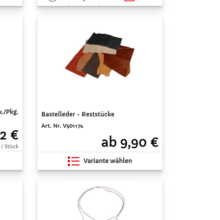
./Pkg.
Bastelleder - Reststücke
Art. Nr. V501174
52 €
ab 9,90 €
 / Stück
Variante wählen