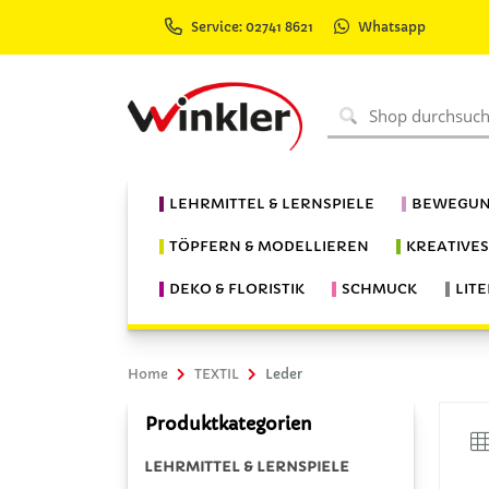
Service: 02741 8621
Whatsapp
LEHRMITTEL & LERNSPIELE
BEWEGUN
TÖPFERN & MODELLIEREN
KREATIVE
DEKO & FLORISTIK
SCHMUCK
LIT
Home
TEXTIL
Leder
Produktkategorien
LEHRMITTEL & LERNSPIELE