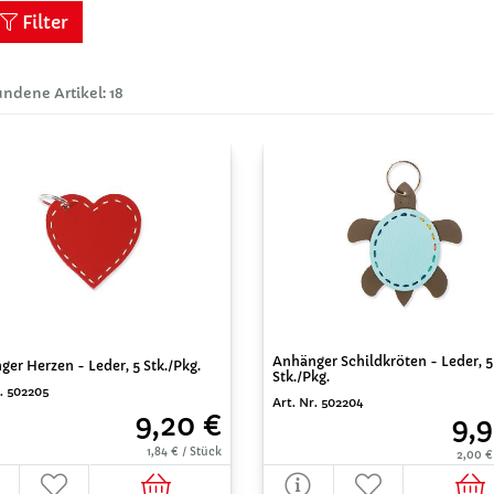
Filter
ndene Artikel: 18
Anhänger Schildkröten - Leder, 5
er Herzen - Leder, 5 Stk./Pkg.
Stk./Pkg.
r. 502205
Art. Nr. 502204
9,20 €
9,9
1,84 € / Stück
2,00 €