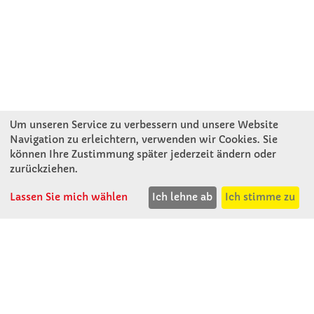
Um unseren Service zu verbessern und unsere Website
Navigation zu erleichtern, verwenden wir Cookies. Sie
können Ihre Zustimmung später jederzeit ändern oder
KONTAKT
zurückziehen.
Lassen Sie mich wählen
Ich lehne ab
Ich stimme zu
Winkler Schulbedarf GmbH
Rosenthal 2
A - 3121 Karlstetten
T: 02741 - 8621
F: 02741 - 8624
WhatsApp: 0664 - 1077657
Mo-Do: 07:30 -15:30