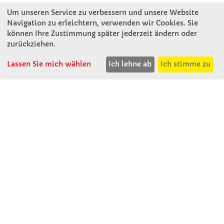
Um unseren Service zu verbessern und unsere Website
Navigation zu erleichtern, verwenden wir Cookies. Sie
können Ihre Zustimmung später jederzeit ändern oder
KONTAKT
zurückziehen.
Lassen Sie mich wählen
Ich lehne ab
Ich stimme zu
Winkler Schulbedarf GmbH
Rosenthal 2
A - 3121 Karlstetten
T: 02741 - 8621
F: 02741 - 8624
WhatsApp: 0664 - 1077657
Mo-Do: 07:30 -15:30
Abholungen bis 15:00
Fr: 07:30 - 14:30
verkauf@winklerschulbedarf.at
ÜBER UNS