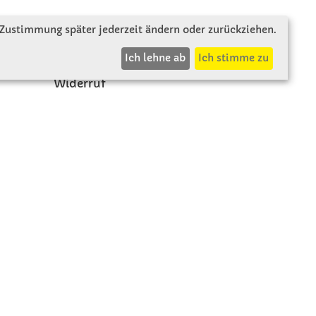
Zahlung & Versand
 Zustimmung später jederzeit ändern oder zurückziehen.
AGB
Ich lehne ab
Ich stimme zu
Rücksendung
Widerruf
Vertrag widerrufen
Impressum
Beschwerde
Datenschutz