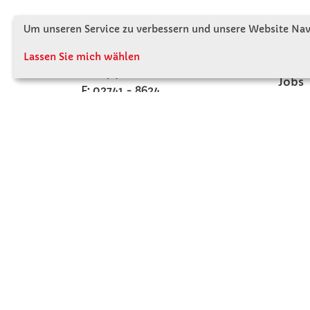
Winkler Schulbedarf GmbH
Wir s
Um unseren Service zu verbessern und unsere Website Navi
Rosenthal 2
Firme
A - 3121 Karlstetten
Lassen Sie mich wählen
Firme
T: 02741 - 8621
Jobs
F: 02741 - 8624
Kont
WhatsApp: 0664 - 1077657
Mo-Do: 07:30 -15:30
Abholungen bis 15:00
Fr: 07:30 - 14:30
verkauf@winklerschulbedarf.at
ZAHLUNGSMÖGLICHKEITEN