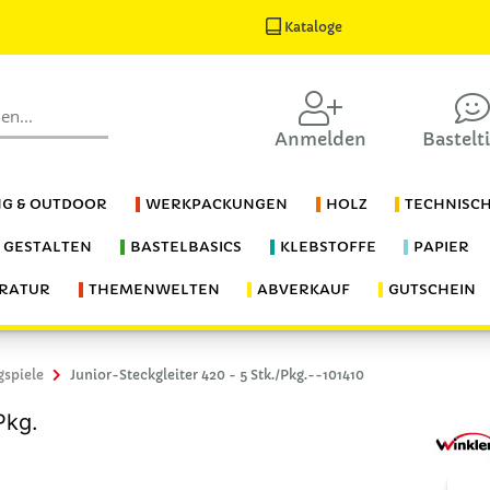
Kataloge
Anmelden
Bastelt
G & OUTDOOR
WERKPACKUNGEN
HOLZ
TECHNISC
S GESTALTEN
BASTELBASICS
KLEBSTOFFE
PAPIER
ERATUR
THEMENWELTEN
ABVERKAUF
GUTSCHEIN
gspiele
Junior-Steckgleiter 420 - 5 Stk./Pkg.--101410
Pkg.