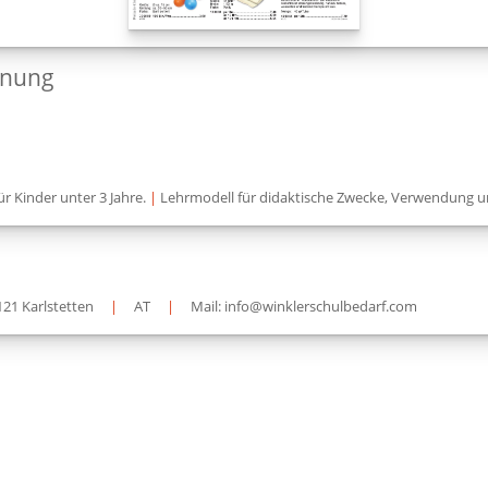
dnung
ür Kinder unter 3 Jahre.
|
Lehrmodell für didaktische Zwecke, Verwendung u
121 Karlstetten
|
AT
|
Mail: info@winklerschulbedarf.com