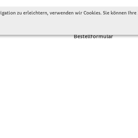
tellen uns vor
Gute Gründe für Winkler
gation zu erleichtern, verwenden wir Cookies. Sie können Ihre
nbesichtigung
Basteltipps
ngeschichte
Kataloge und Magazine
Bestellformular
akt
Schulstart - Einkaufsliste