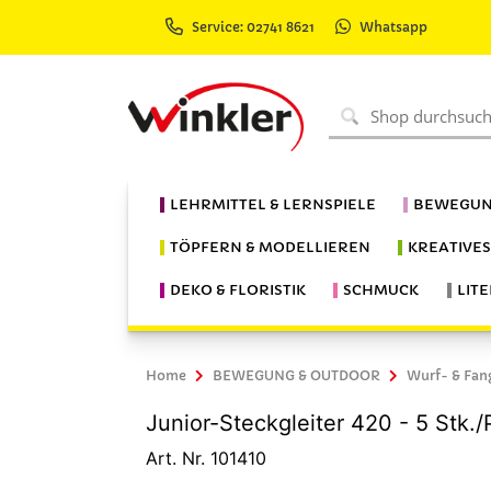
Service: 02741 8621
Whatsapp
LEHRMITTEL & LERNSPIELE
BEWEGUN
TÖPFERN & MODELLIEREN
KREATIVE
DEKO & FLORISTIK
SCHMUCK
LIT
Home
BEWEGUNG & OUTDOOR
Wurf- & Fan
Junior-Steckgleiter 420 - 5 Stk./
Art. Nr. 101410