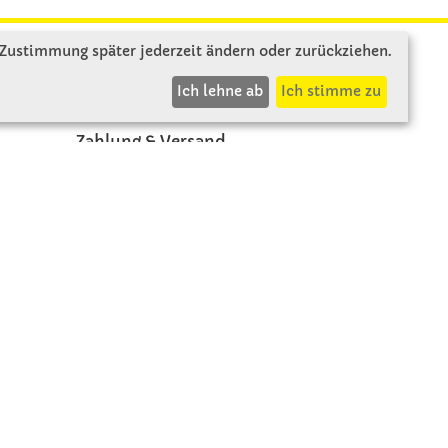
 Zustimmung später jederzeit ändern oder zurückziehen.
INFOS
Ich lehne ab
Ich stimme zu
Zahlung & Versand
AGB
Rücksendung
Widerruf
Vertrag widerrufen
Impressum
Beschwerde
Datenschutz