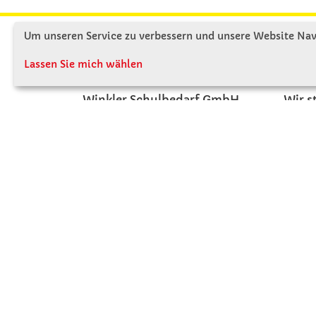
Um unseren Service zu verbessern und unsere Website Navi
KONTAKT
ÜBE
Lassen Sie mich wählen
Winkler Schulbedarf GmbH
Wir s
Rosenthal 2
Firme
A - 3121 Karlstetten
Firme
T: 02741 - 8621
Jobs
F: 02741 - 8624
Kont
WhatsApp: 0664 - 1077657
Mo-Do: 07:30 -15:30
Abholungen bis 15:00
Fr: 07:30 - 14:30
verkauf@winklerschulbedarf.at