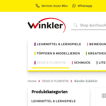
Service: 02741 8621
Whatsapp
LEHRMITTEL & LERNSPIELE
BEWEGUN
TÖPFERN & MODELLIEREN
KREATIVE
DEKO & FLORISTIK
SCHMUCK
LIT
Home
DEKO & FLORISTIK
Bänder Zubehör
Produktkategorien
LEHRMITTEL & LERNSPIELE