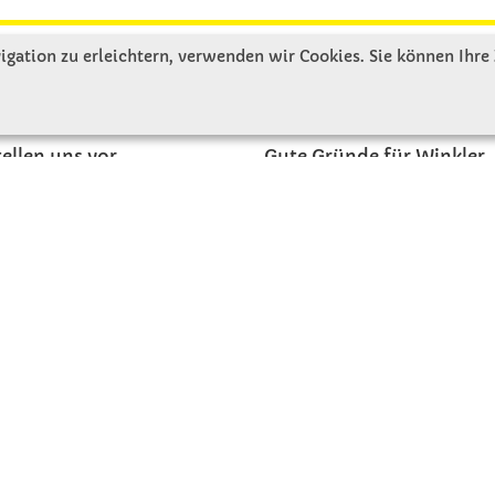
gation zu erleichtern, verwenden wir Cookies. Sie können Ihre
R UNS
SERVICE
tellen uns vor
Gute Gründe für Winkler
nbesichtigung
Basteltipps
ngeschichte
Kataloge und Magazine
Bestellformular
akt
Schulstart - Einkaufsliste