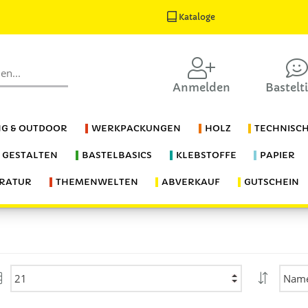
Kataloge
Anmelden
Bastelt
G & OUTDOOR
WERKPACKUNGEN
HOLZ
TECHNISC
S GESTALTEN
BASTELBASICS
KLEBSTOFFE
PAPIER
ERATUR
THEMENWELTEN
ABVERKAUF
GUTSCHEIN